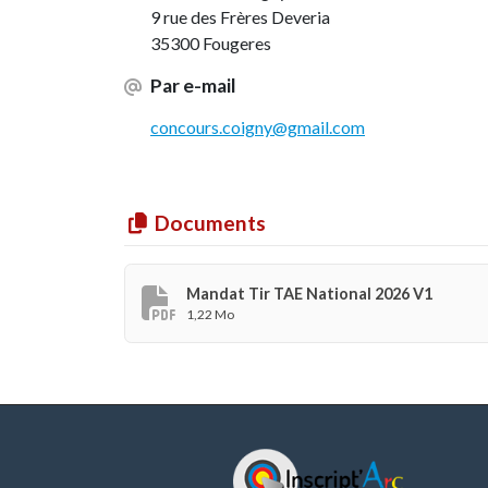
9 rue des Frères Deveria
35300 Fougeres
Par e-mail
concours.coigny@gmail.com
Documents
Mandat Tir TAE National 2026 V1
1,22 Mo