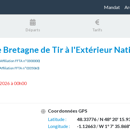
Mandat
Ar
Départs
Tarifs
Bretagne de Tir à l'Extérieur Nat
(Affiliation FFTA n°0300000)
Affiliation FFTA n°0335060)
6/2026 à 00h00
Coordonnées GPS
Latitude :
48.33776
/
N 48° 20' 15.9
Longitude :
-1.12663
/
W 1° 7' 35.868