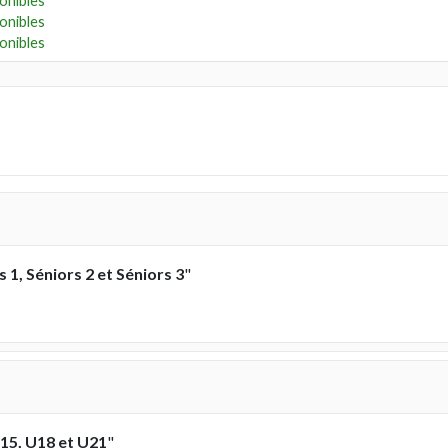
onibles
onibles
onibles
s 1, Séniors 2 et Séniors 3
"
15, U18 et U21
"