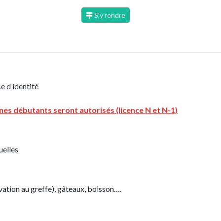
S'y rendre
e d’identité
nes débutants seront autorisés (licence N et N-1)
uelles
vation au greffe), gâteaux, boisson….